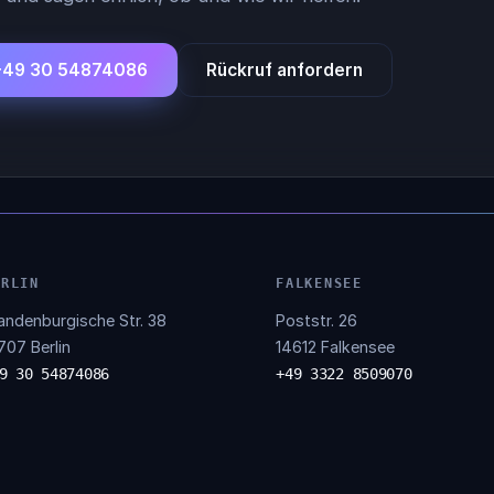
+49 30 54874086
Rückruf anfordern
ERLIN
FALKENSEE
andenburgische Str. 38
Poststr. 26
707 Berlin
14612 Falkensee
9 30 54874086
+49 3322 8509070